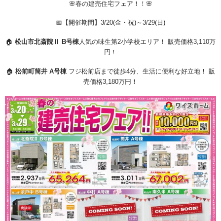
🌸春の建売住宅フェア！！🌸
📅【開催期間】3/20(金・祝)～3/29(日)
🏠
松山市北斎院Ⅱ B号棟
人気の味生第2小学校エリア！ 販売価格3,110万
円！
🏠
松前町筒井 A号棟
フジ松前店まで徒歩4分、生活に便利な好立地！ 販
売価格3,180万円！