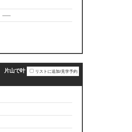
——
 片山で叶
リストに追加/見学予約