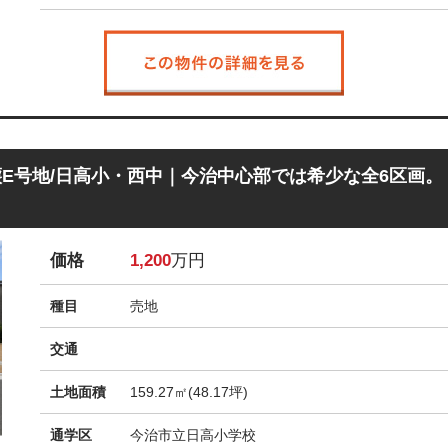
E号地/日高小・西中｜今治中心部では希少な全6区画。
価格
1,200
万円
種目
売地
交通
土地面積
159.27㎡(48.17坪)
通学区
今治市立日高小学校