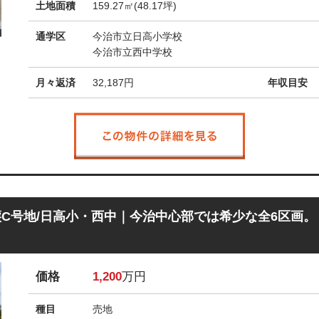
土地面積
159.27㎡(48.17坪)
通学区
今治市立日高小学校
今治市立西中学校
月々返済
32,187
円
年収目安
C号地/日高小・西中｜今治中心部では希少な全6区画。
価格
1,200
万円
種目
売地