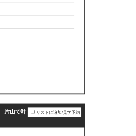
——
 片山で叶
リストに追加/見学予約