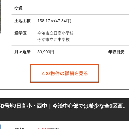
交通
土地面積
158.17㎡(47.84坪)
通学区
今治市立日高小学校
今治市立西中学校
月々返済
30,900
円
年収目安
B号地/日高小・西中｜今治中心部では希少な全6区画。