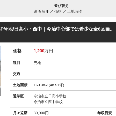
並び替え
新着順
／
価格
／
土地面積
F号地/日高小・西中｜今治中心部では希少な全6区画。
価格
1,200
万円
種目
売地
交通
土地面積
160.38㎡(48.51坪)
通学区
今治市立日高小学校
今治市立西中学校
月々返済
30,900
円
年収目安