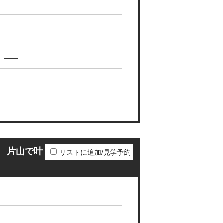
——
 片山で叶
リストに追加/見学予約