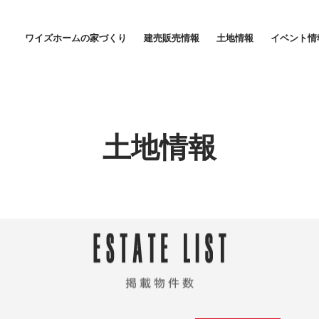
｜ワイズホーム｜松山・東温・伊予・今治エリアの新築戸建て建売情報
ワイズホームの家づくり
建売販売情報
土地情報
イベント情
家づくりに対する想い
家賃並みの安心価格
土地情報