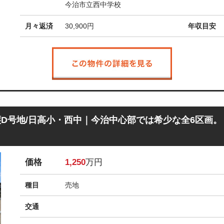
今治市立西中学校
月々返済
30,900
円
年収目安
D号地/日高小・西中｜今治中心部では希少な全6区画。
価格
1,250
万円
種目
売地
交通