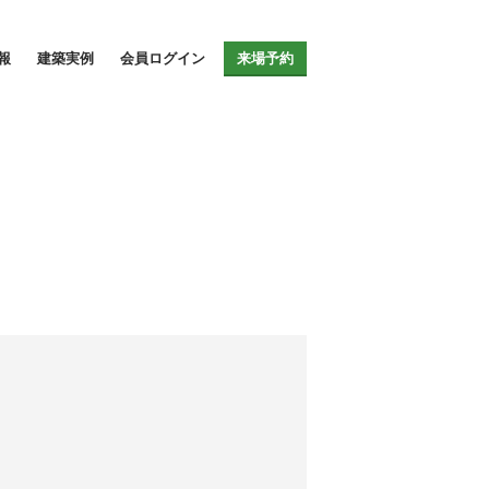
サイト
報
建築実例
会員ログイン
来場予約