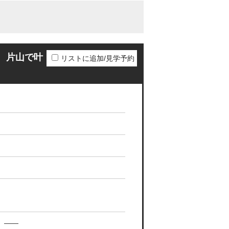
 片山で叶
リストに追加/見学予約
——