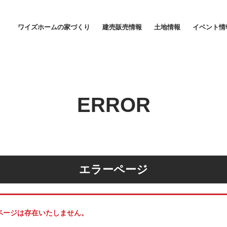
ワイズホーム｜松山・東温・伊予・今治エリアの新築戸建て建売情報サ
ワイズホームの家づくり
建売販売情報
土地情報
イベント情
家づくりに対する想い
家賃並みの安心価格
ERROR
エラーページ
しのページは存在いたしません。