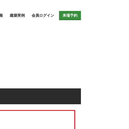
イト
報
建築実例
会員ログイン
来場予約