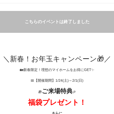
こちらのイベントは終了しました
＼新春！お年玉キャンペーン🎁／
🏡新春限定！理想のマイホームをお得にGET✨
📅【開催期間】1/24(土)～2/1(日)
ご来場特典
🎁
🎉
福袋プレゼント！
さらに