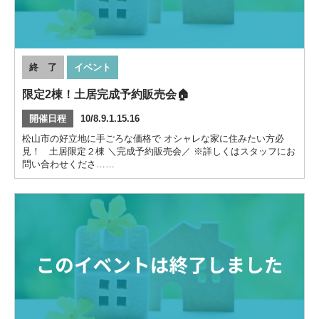
終 了
イベント
限定2棟！土居完成予約販売会🏠
開催日程
10/8.9.1.15.16
松山市の好立地に手ごろな価格で オシャレな家に住みたい方必
見！ 土居限定２棟 ＼完成予約販売会／ ※詳しくはスタッフにお
問い合わせくださ……