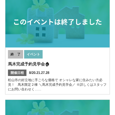
終 了
イベント
馬木完成予約見学会🏠
開催日程
8/20.21.27.28
松山市の好立地に手ごろな価格で オシャレな家に住みたい方必
見！ 馬木限定２棟 ＼馬木完成予約見学会／ ※詳しくはスタッフ
にお問い合わせく……