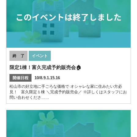
終 了
イベント
限定1棟！富久完成予約販売会🏠
開催日程
10/8.9.1.15.16
松山市の好立地に手ごろな価格で オシャレな家に住みたい方必
見！ 富久限定１棟 ＼完成予約販売会／ ※詳しくはスタッフにお
問い合わせくださ……