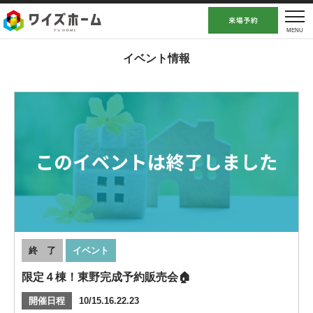
イベント情報
終 了
イベント
限定４棟！東野完成予約販売会🏠
開催日程
10/15.16.22.23