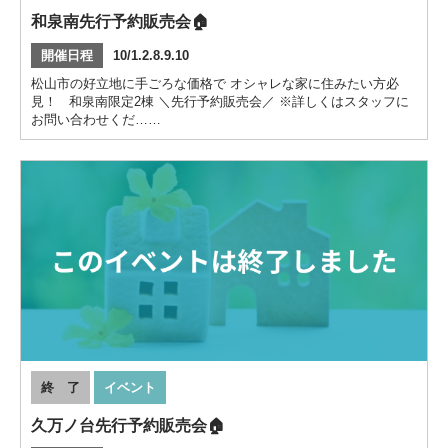
和泉南先行予約販売会🏠
開催日程
10/1.2.8.9.10
松山市の好立地に手ごろな価格で オシャレな家に住みたい方必
見！ 和泉南限定2棟 ＼先行予約販売会／ ※詳しくはスタッフに
お問い合わせくだ……
終 了
イベント
久万ノ台先行予約販売会🏠