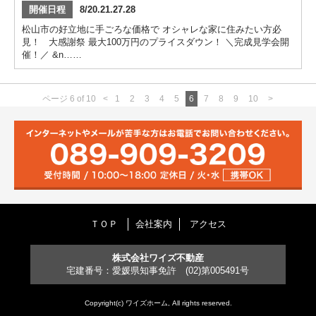
開催日程
8/20.21.27.28
松山市の好立地に手ごろな価格で オシャレな家に住みたい方必
見！ 大感謝祭 最大100万円のプライスダウン！ ＼完成見学会開
催！／ &n……
ページ 6 of 10
<
1
2
3
4
5
6
7
8
9
10
>
ＴＯＰ
会社案内
アクセス
株式会社ワイズ不動産
宅建番号：愛媛県知事免許 (02)第005491号
Copyright(c) ワイズホーム, All rights reserved.