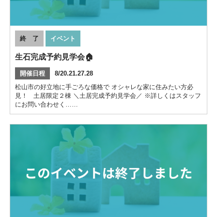
終 了
イベント
生石完成予約見学会🏠
開催日程
8/20.21.27.28
松山市の好立地に手ごろな価格で オシャレな家に住みたい方必
見！ 土居限定２棟 ＼土居完成予約見学会／ ※詳しくはスタッフ
にお問い合わせく……