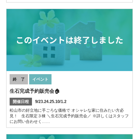
終 了
イベント
生石完成予約販売会🏠
開催日程
9/23.24.25.10/1.2
松山市の好立地に手ごろな価格で オシャレな家に住みたい方必
見！ 生石限定３棟 ＼生石完成予約販売会／ ※詳しくはスタッフ
にお問い合わせく……