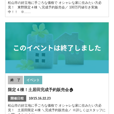
松山市の好立地に手ごろな価格で オシャレな家に住みたい方必
見！ 東野限定４棟 ＼完成予約販売会／ 100万円値引き実施
中！！ ※……
終 了
イベント
限定４棟！土居田完成予約販売会🏠
開催日程
10/15.16.22.23
松山市の好立地に手ごろな価格で オシャレな家に住みたい方必
見！ 土居田限定４棟 ＼完成予約販売会／ ※詳しくはスタッフに