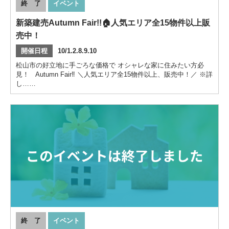
終 了
イベント
新築建売Autumn Fair!!🏠人気エリア全15物件以上販
売中！
開催日程
10/1.2.8.9.10
松山市の好立地に手ごろな価格で オシャレな家に住みたい方必
見！ Autumn Fair‼ ＼人気エリア全15物件以上、販売中！／ ※詳
し……
終 了
イベント