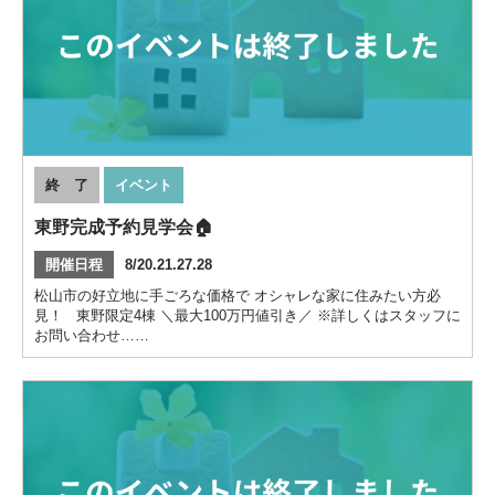
終 了
イベント
東野完成予約見学会🏠
開催日程
8/20.21.27.28
松山市の好立地に手ごろな価格で オシャレな家に住みたい方必
見！ 東野限定4棟 ＼最大100万円値引き／ ※詳しくはスタッフに
お問い合わせ……