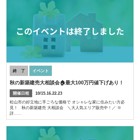
終 了
イベント
秋の新築建売大相談会🏠最大100万円値下げあり！
開催日程
10/15.16.22.23
松山市の好立地に手ごろな価格で オシャレな家に住みたい方必
見！ 秋の新築建売 大相談会 ＼大人気エリア販売中！／ ※
詳……