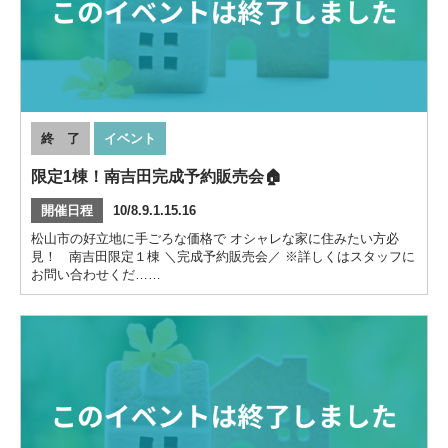
終 了
イベント
限定1棟！南吉田完成予約販売会🏠
開催日程
10/8.9.1.15.16
松山市の好立地に手ごろな価格で オシャレな家に住みたい方必
見！ 南吉田限定１棟 ＼完成予約販売会／ ※詳しくはスタッフに
お問い合わせくだ……