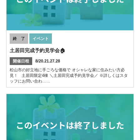
終 了
イベント
土居田完成予約見学会🏠
開催日程
8/20.21.27.28
松山市の好立地に手ごろな価格で オシャレな家に住みたい方必
見！ 土居田限定4棟 ＼土居田完成予約見学会／ ※詳しくはスタ
ッフにお問い合わ……