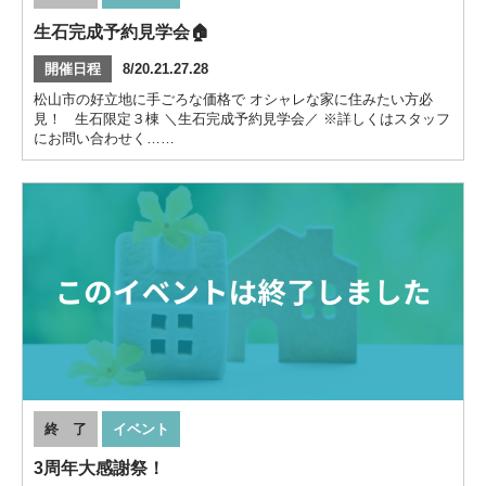
生石完成予約見学会🏠
開催日程
8/20.21.27.28
松山市の好立地に手ごろな価格で オシャレな家に住みたい方必
見！ 生石限定３棟 ＼生石完成予約見学会／ ※詳しくはスタッフ
にお問い合わせく……
終 了
イベント
3周年大感謝祭！