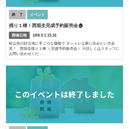
終 了
イベント
残り１棟！西垣生完成予約販売会🏠
開催日程
10/8.9.1.15.16
松山市の好立地に手ごろな価格で オシャレな家に住みたい方必
見！ 西垣生残り１棟 ＼完成予約販売会／ ※詳しくはスタッフに
お問い合わせくだ……