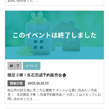
お問い合わせくだ……
終 了
イベント
限定３棟！生石完成予約販売会🏠
開催日程
10/15.16.22.23
松山市の好立地に手ごろな価格で オシャレな家に住みたい方必
見！ 生石限定３棟 ＼完成予約販売会／ ※詳しくはスタッフにお
問い合わせくださ……