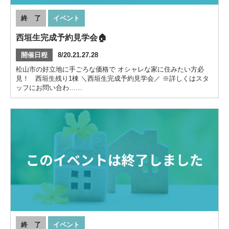
終 了
イベント
西垣生完成予約見学会🏠
開催日程
8/20.21.27.28
松山市の好立地に手ごろな価格で オシャレな家に住みたい方必
見！ 西垣生残り1棟 ＼西垣生完成予約見学会／ ※詳しくはスタ
ッフにお問い合わ……
終 了
イベント