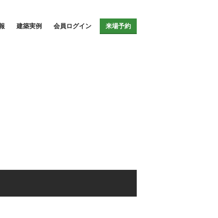
リアの新築戸建て建売情報サイト
報
建築実例
会員ログイン
来場予約