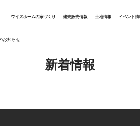
成約のお知らせ｜新着情報｜ワイズホーム｜松山・東温・伊予・今治エ
ワイズホームの家づくり
建売販売情報
土地情報
イベント情
家づくりに対する想い
家賃並みの安心価格
のお知らせ
新着情報