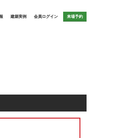
イト
報
建築実例
会員ログイン
来場予約