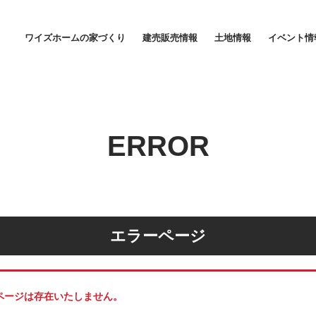
ワイズホーム｜松山・東温・伊予・今治エリアの新築戸建て建売情報サ
ワイズホームの家づくり
建売販売情報
土地情報
イベント情
家づくりに対する想い
家賃並みの安心価格
ERROR
エラーページ
しのページは存在いたしません。