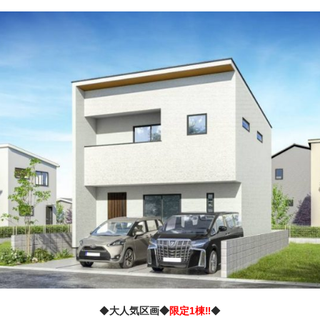
◆
大人気区画◆
限定1棟‼
◆