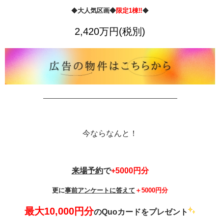
◆
大人気区画◆
限定1棟‼
◆
2,420万円(税別)
—————————————————————
今ならなんと！
来場予約
で
+5000円分
更に
事前アンケートに答えて
＋5000円分
最大10,000円分
の
Quoカードをプレゼント