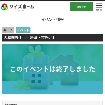
イベント情報
終 了
イベント
大感謝祭！【土居田・市坪北】