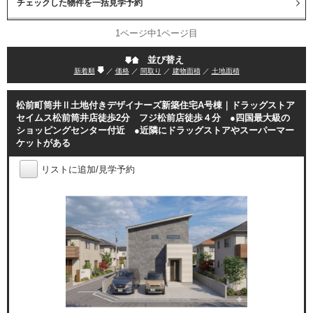
1ページ中1ページ目
並び替え
新着順
／
価格
／
間取り
／
建物面積
／
土地面積
松前町筒井Ⅱ土地付きデザイナーズ新築住宅A号棟｜ドラッグストア
セイムス松前筒井店徒歩2分 フジ松前店徒歩４分 ●四国最大級の
ショッピングセンター付近 ●近隣にドラッグストアやスーパーマー
ケットがある
リストに追加/見学予約