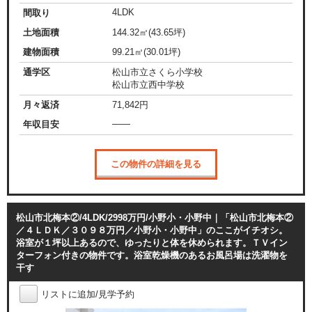
4LDK
間取り
土地面積
144.32㎡(43.65坪)
建物面積
99.21㎡(30.01坪)
通学区
松山市立さくら小学校
松山市立西中学校
月々返済
71,842
円
——
年収目安
この物件の詳細を見る
松山市北梅本②/4LDK/2998万円/小野小・小野中｜「松山市北梅本②
／４ＬＤＫ／３０９８万円／小野小・小野中」のここがイチオシ。
浴室が１坪以上あるので、ゆったりと体を休められます。ＴＶイン
ターフォン付きの物件です。浴室乾燥機のあるお風呂場は洗濯物を
干す
リストに追加/見学予約