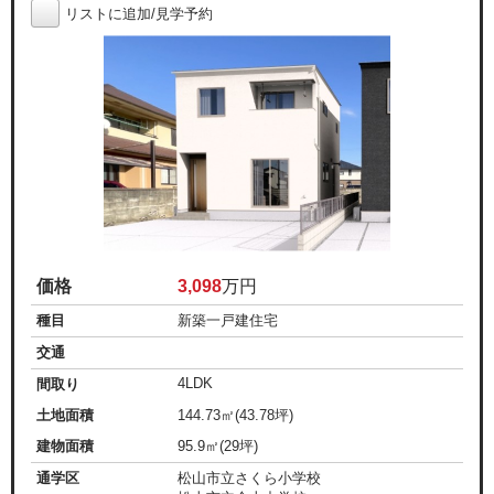
リストに追加/見学予約
価格
3,098
万円
種目
新築一戸建住宅
交通
4LDK
間取り
土地面積
144.73㎡(43.78坪)
建物面積
95.9㎡(29坪)
通学区
松山市立さくら小学校