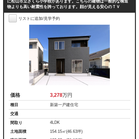
に松山市立さくら小学校があります。こちらの建物は一般的な構造
物よりも高い耐震性を誇っております。顔が見える安心のＴＶ
リストに追加/見学予約
価格
3,278
万円
種目
新築一戸建住宅
交通
4LDK
間取り
土地面積
154.15㎡(46.63坪)