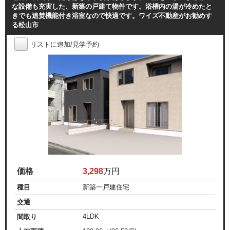
な設備も充実した、新築の戸建て物件です。浴槽内の湯が冷めたと
きでも追焚機能付き浴室なので快適です。ワイズ不動産がお勧めす
る松山市
リストに追加/見学予約
価格
3,298
万円
種目
新築一戸建住宅
交通
4LDK
間取り