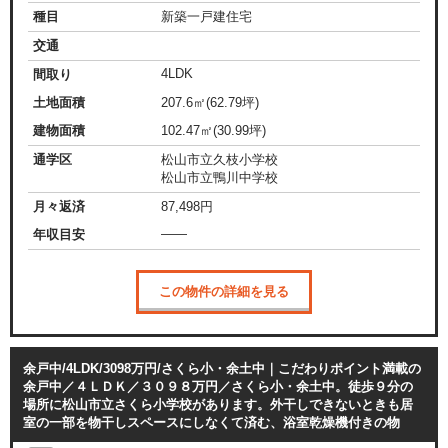
種目
新築一戸建住宅
交通
4LDK
間取り
土地面積
207.6㎡(62.79坪)
建物面積
102.47㎡(30.99坪)
通学区
松山市立久枝小学校
松山市立鴨川中学校
月々返済
87,498
円
——
年収目安
この物件の詳細を見る
余戸中/4LDK/3098万円/さくら小・余土中｜こだわりポイント満載の
余戸中／４ＬＤＫ／３０９８万円／さくら小・余土中。徒歩９分の
場所に松山市立さくら小学校があります。外干しできないときも居
室の一部を物干しスペースにしなくて済む、浴室乾燥機付きの物