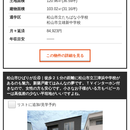
土地面積
120.96㎡(36.59坪)
建物面積
103.02㎡(31.16坪)
通学区
松山市立たちばな小学校
松山市立雄新中学校
月々返済
84,923
円
——
年収目安
この物件の詳細を見る
松山市ひばりが丘④｜徒歩２１分の距離に松山市立三津浜中学校が
あるのも魅力。新築戸建てはみんなの夢です。ＴＶインターホン付
きなので、女性の方も安心です。小さなお子様がいる方もベビーカ
ーは高低差の少ない平坦地がいいですよね。
リストに追加/見学予約