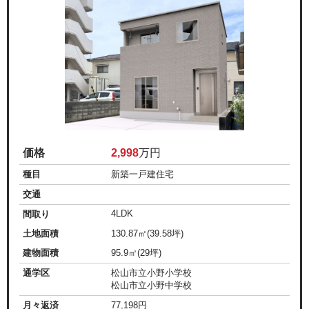
価格
2,998
万円
種目
新築一戸建住宅
交通
4LDK
間取り
土地面積
130.87㎡(39.58坪)
建物面積
95.9㎡(29坪)
通学区
松山市立小野小学校
松山市立小野中学校
月々返済
77,198
円