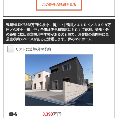
この物件の詳細を見る
鴨川/4LDK/3398万円/久枝小・鴨川中｜鴨川／４ＬＤＫ／３３９８万
円／久枝小・鴨川中：予讃線伊予和気駅にも近くて便利。徒歩４分
の距離に松山市立鴨川中学校があるのも魅力。お客様の訪問時に全
居室収納スペースがあると活躍します。夢のマイホーム
リストに追加/見学予約
価格
3,398
万円