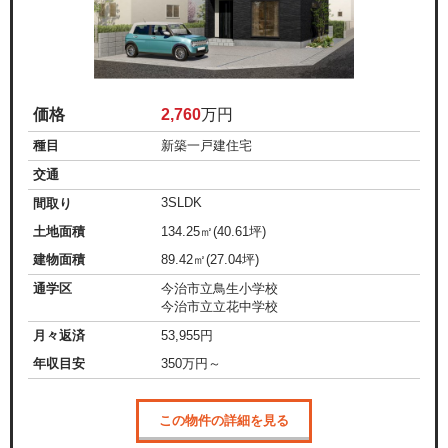
価格
2,760
万円
種目
新築一戸建住宅
交通
3SLDK
間取り
土地面積
134.25㎡(40.61坪)
建物面積
89.42㎡(27.04坪)
通学区
今治市立鳥生小学校
今治市立立花中学校
月々返済
53,955
円
年収目安
350
万円～
この物件の詳細を見る