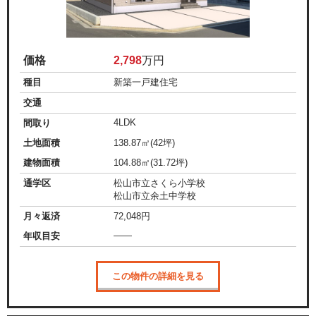
価格
2,798
万円
種目
新築一戸建住宅
交通
4LDK
間取り
土地面積
138.87㎡(42坪)
建物面積
104.88㎡(31.72坪)
通学区
松山市立さくら小学校
松山市立余土中学校
月々返済
72,048
円
——
年収目安
この物件の詳細を見る