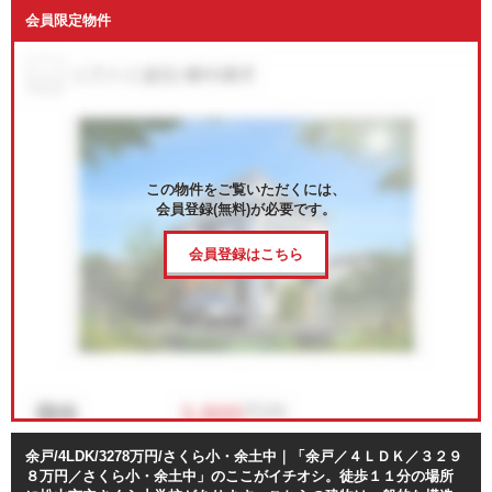
会員限定物件
この物件をご覧いただくには、
会員登録(無料)が必要です。
会員登録はこちら
余戸/4LDK/3278万円/さくら小・余土中｜「余戸／４ＬＤＫ／３２９
８万円／さくら小・余土中」のここがイチオシ。徒歩１１分の場所