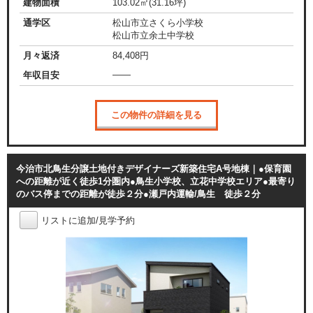
建物面積
103.02㎡(31.16坪)
通学区
松山市立さくら小学校
松山市立余土中学校
月々返済
84,408
円
——
年収目安
この物件の詳細を見る
今治市北鳥生分譲土地付きデザイナーズ新築住宅A号地棟｜●保育園
への距離が近く徒歩1分圏内●鳥生小学校、立花中学校エリア●最寄り
のバス停までの距離が徒歩２分●瀬戸内運輸/鳥生 徒歩２分
リストに追加/見学予約