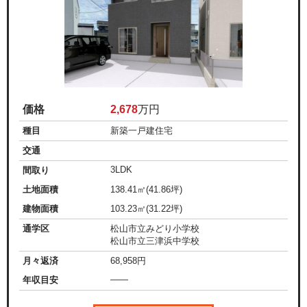
価格
2,678
万円
種目
新築一戸建住宅
交通
3LDK
間取り
土地面積
138.41㎡(41.86坪)
建物面積
103.23㎡(31.22坪)
通学区
松山市立みどり小学校
松山市立三津浜中学校
月々返済
68,958
円
——
年収目安