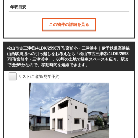
——
年収目安
この物件の詳細を見る
松山市古三津②/4LDK/2598万円/宮前小・三津浜中｜伊予鉄道高浜線
山西駅周辺への引っ越しをお考えなら「松山市古三津②/4LDK/2698
万円/宮前小・三津浜中」。60坪の土地で駐車スペースも広々。駅ま
で徒歩5分なので、移動時間を短縮できます。
リストに追加/見学予約