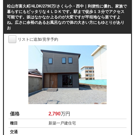
松山市富久町/4LDK/2790万/さくら小・西中｜利便性に優れ、家族で
暮らすにもピッタリな４ＬＤＫです。駅まで徒歩１３分でアクセス
可能です。坂はなかなか上るのが大変ですが平坦地なら楽ですよ
ね。広さに余裕のあるお風呂なので体の大きい方にもゆとりがあり
お
リストに追加/見学予約
価格
2,790
万円
種目
新築一戸建住宅
交通