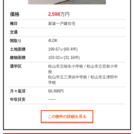
価格
2,598
万円
種目
新築一戸建住宅
交通
4LDK
間取り
土地面積
199.67㎡(60.4坪)
建物面積
103.02㎡(31.16坪)
通学区
松山市立味生小学校 / 松山市立宮前小学
校
松山市立三津浜中学校 / 松山市立津田中
学校
月々返済
66,898
円
——
年収目安
この物件の詳細を見る