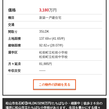
価格
3,180
万円
種目
新築一戸建住宅
交通
3SLDK
間取り
土地面積
137.69㎡(41.65坪)
建物面積
92.82㎡(28.07坪)
通学区
松前町立松前小学校
松前町立松前中学校
月々返済
81,885
円
——
年収目安
この物件の詳細を見る
松山市生石町③/4LDK/3298万円/たちばな小・雄新中｜徒歩２６分の
場所に松山市立たちばな小学校があります。生活を豊かにする様々