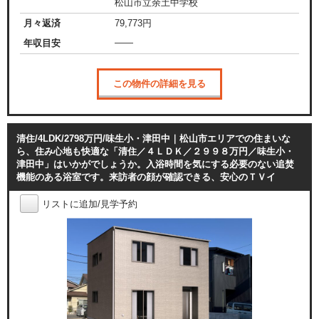
松山市立余土中学校
月々返済
79,773
円
——
年収目安
この物件の詳細を見る
清住/4LDK/2798万円/味生小・津田中｜松山市エリアでの住まいな
ら、住み心地も快適な「清住／４ＬＤＫ／２９９８万円／味生小・
津田中」はいかがでしょうか。入浴時間を気にする必要のない追焚
機能のある浴室です。来訪者の顔が確認できる、安心のＴＶイ
リストに追加/見学予約