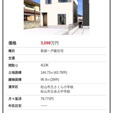
価格
3,098
万円
種目
新築一戸建住宅
交通
4LDK
間取り
土地面積
144.73㎡(43.78坪)
建物面積
95.9㎡(29坪)
通学区
松山市立さくら小学校
松山市立余土中学校
月々返済
79,773
円
——
年収目安