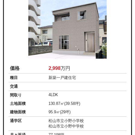
価格
2,998
万円
種目
新築一戸建住宅
交通
4LDK
間取り
土地面積
130.87㎡(39.58坪)
建物面積
95.9㎡(29坪)
通学区
松山市立小野小学校
松山市立小野中学校
月々返済
77,198
円