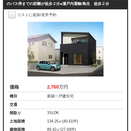
のバス停までの距離が徒歩２分●瀬戸内運輸/鳥生 徒歩２分
リストに追加/見学予約
価格
2,760
万円
種目
新築一戸建住宅
交通
3SLDK
間取り
土地面積
134.25㎡(40.61坪)
建物面積
89.42㎡(27.04坪)