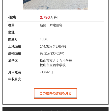
価格
2,790
万円
種目
新築一戸建住宅
交通
4LDK
間取り
土地面積
144.32㎡(43.65坪)
建物面積
99.21㎡(30.01坪)
通学区
松山市立さくら小学校
松山市立西中学校
月々返済
71,842
円
——
年収目安
この物件の詳細を見る