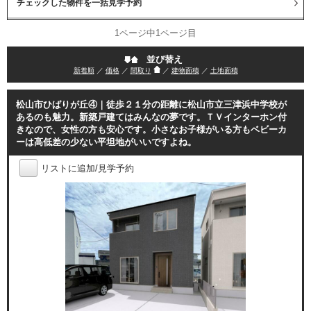
1ページ中1ページ目
並び替え
新着順
／
価格
／
間取り
／
建物面積
／
土地面積
松山市ひばりが丘④｜徒歩２１分の距離に松山市立三津浜中学校が
あるのも魅力。新築戸建てはみんなの夢です。ＴＶインターホン付
きなので、女性の方も安心です。小さなお子様がいる方もベビーカ
ーは高低差の少ない平坦地がいいですよね。
リストに追加/見学予約