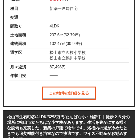
種目
新築一戸建住宅
交通
4LDK
間取り
土地面積
207.6㎡(62.79坪)
建物面積
102.47㎡(30.99坪)
通学区
松山市立久枝小学校
松山市立鴨川中学校
月々返済
87,498
円
——
年収目安
この物件の詳細を見る
松山市生石町③/4LDK/3298万円/たちばな小・雄新中｜徒歩２６分の
場所に松山市立たちばな小学校があります。生活を豊かにする様々
な設備も充実した、新築の戸建て物件です。浴槽内の湯が冷めたと
きでも追焚機能付き浴室なので快適です。ワイズ不動産がお勧めす