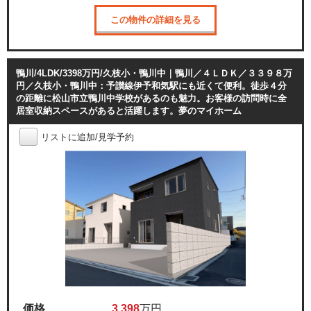
この物件の詳細を見る
鴨川/4LDK/3398万円/久枝小・鴨川中｜鴨川／４ＬＤＫ／３３９８万
円／久枝小・鴨川中：予讃線伊予和気駅にも近くて便利。徒歩４分
の距離に松山市立鴨川中学校があるのも魅力。お客様の訪問時に全
居室収納スペースがあると活躍します。夢のマイホーム
リストに追加/見学予約
価格
3,398
万円