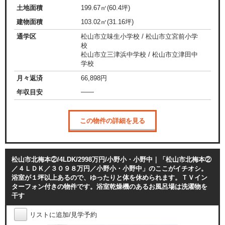
土地面積
199.67㎡(60.4坪)
建物面積
103.02㎡(31.16坪)
通学区
松山市立味生小学校 / 松山市立宮前小学
校
松山市立三津浜中学校 / 松山市立津田中
学校
月々返済
66,898
円
——
年収目安
この物件の詳細を見る
松山市北梅本②/4LDK/2998万円/小野小・小野中｜「松山市北梅本②
／４ＬＤＫ／３０９８万円／小野小・小野中」のここがイチオシ。
浴室が１坪以上あるので、ゆったりと体を休められます。ＴＶイン
ターフォン付きの物件です。浴室乾燥機のあるお風呂場は洗濯物を
干す
リストに追加/見学予約