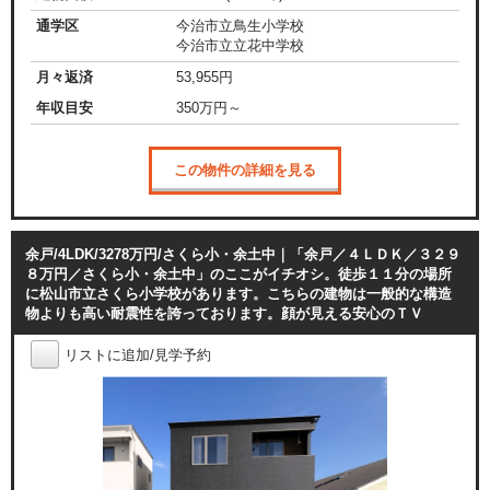
通学区
今治市立鳥生小学校
今治市立立花中学校
月々返済
53,955
円
年収目安
350
万円～
この物件の詳細を見る
余戸/4LDK/3278万円/さくら小・余土中｜「余戸／４ＬＤＫ／３２９
８万円／さくら小・余土中」のここがイチオシ。徒歩１１分の場所
に松山市立さくら小学校があります。こちらの建物は一般的な構造
物よりも高い耐震性を誇っております。顔が見える安心のＴＶ
リストに追加/見学予約