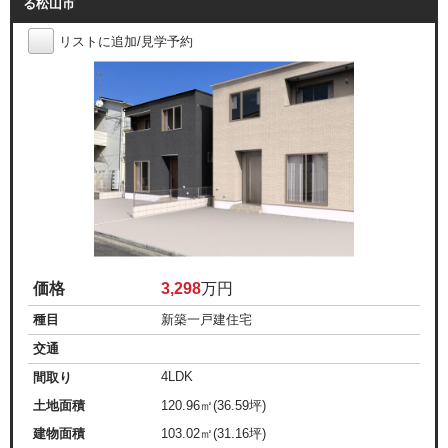
る松山市
リストに追加/見学予約
価格
3,298
万円
種目
新築一戸建住宅
交通
4LDK
間取り
土地面積
120.96㎡(36.59坪)
建物面積
103.02㎡(31.16坪)