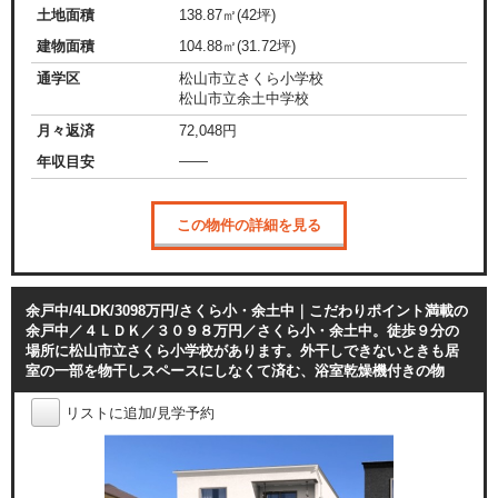
土地面積
138.87㎡(42坪)
建物面積
104.88㎡(31.72坪)
通学区
松山市立さくら小学校
松山市立余土中学校
月々返済
72,048
円
——
年収目安
この物件の詳細を見る
余戸中/4LDK/3098万円/さくら小・余土中｜こだわりポイント満載の
余戸中／４ＬＤＫ／３０９８万円／さくら小・余土中。徒歩９分の
場所に松山市立さくら小学校があります。外干しできないときも居
室の一部を物干しスペースにしなくて済む、浴室乾燥機付きの物
リストに追加/見学予約