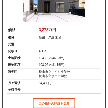
価格
3,278
万円
種目
新築一戸建住宅
交通
4LDK
間取り
土地面積
154.15㎡(46.63坪)
建物面積
103.02㎡(31.16坪)
通学区
松山市立さくら小学校
松山市立余土中学校
月々返済
84,408
円
——
年収目安
この物件の詳細を見る