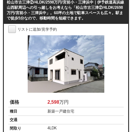
松山市古三津②/4LDK/2598万円/宮前小・三津浜中｜伊予鉄道高浜線
山西駅周辺への引っ越しをお考えなら「松山市古三津②/4LDK/2698
万円/宮前小・三津浜中」。60坪の土地で駐車スペースも広々。駅ま
で徒歩5分なので、移動時間を短縮できます。
リストに追加/見学予約
価格
2,598
万円
種目
新築一戸建住宅
交通
4LDK
間取り