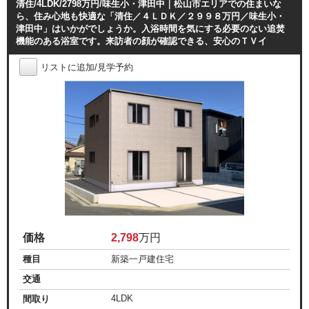
清住/4LDK/2798万円/味生小・津田中｜松山市エリアでの住まいな
ら、住み心地も快適な「清住／４ＬＤＫ／２９９８万円／味生小・
津田中」はいかがでしょうか。入浴時間を気にする必要のない追焚
機能のある浴室です。来訪者の顔が確認できる、安心のＴＶイ
リストに追加/見学予約
価格
2,798
万円
種目
新築一戸建住宅
交通
4LDK
間取り