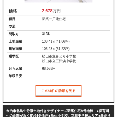
価格
2,678
万円
種目
新築一戸建住宅
交通
3LDK
間取り
土地面積
138.41㎡(41.86坪)
建物面積
103.23㎡(31.22坪)
通学区
松山市立みどり小学校
松山市立三津浜中学校
月々返済
68,958
円
——
年収目安
この物件の詳細を見る
今治市北鳥生分譲土地付きデザイナーズ新築住宅A号地棟｜●保育園
への距離が近く徒歩1分圏内●鳥生小学校、立花中学校エリア●最寄り