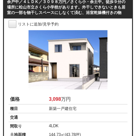
余戸中／４ＬＤＫ／３０９８万円／さくら小・余土中。徒歩９分の
場所に松山市立さくら小学校があります。外干しできないときも居
室の一部を物干しスペースにしなくて済む、浴室乾燥機付きの物
リストに追加/見学予約
価格
3,098
万円
種目
新築一戸建住宅
交通
4LDK
間取り
土地面積
144.73㎡(43.78坪)