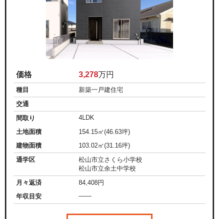
価格
3,278
万円
種目
新築一戸建住宅
交通
4LDK
間取り
土地面積
154.15㎡(46.63坪)
建物面積
103.02㎡(31.16坪)
通学区
松山市立さくら小学校
松山市立余土中学校
月々返済
84,408
円
——
年収目安