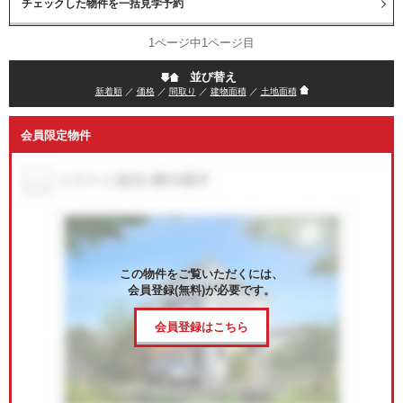
1ページ中1ページ目
並び替え
新着順
／
価格
／
間取り
／
建物面積
／
土地面積
会員限定物件
この物件をご覧いただくには、
会員登録(無料)が必要です。
会員登録はこちら