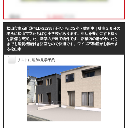
松山市生石町③/4LDK/3298万円/たちばな小・雄新中｜徒歩２６分の
場所に松山市立たちばな小学校があります。生活を豊かにする様々
な設備も充実した、新築の戸建て物件です。浴槽内の湯が冷めたと
きでも追焚機能付き浴室なので快適です。ワイズ不動産がお勧めす
る松山市
リストに追加/見学予約