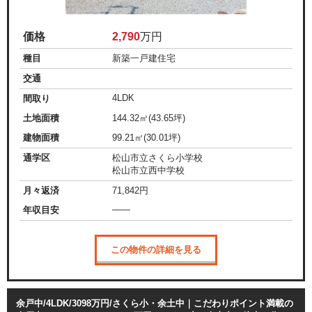
価格
2,790
万円
種目
新築一戸建住宅
交通
4LDK
間取り
土地面積
144.32㎡(43.65坪)
建物面積
99.21㎡(30.01坪)
通学区
松山市立さくら小学校
松山市立西中学校
月々返済
71,842
円
——
年収目安
この物件の詳細を見る
余戸中/4LDK/3098万円/さくら小・余土中｜こだわりポイント満載の