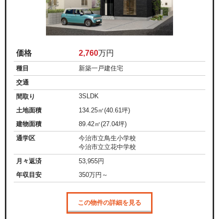
価格
2,760
万円
種目
新築一戸建住宅
交通
3SLDK
間取り
土地面積
134.25㎡(40.61坪)
建物面積
89.42㎡(27.04坪)
通学区
今治市立鳥生小学校
今治市立立花中学校
月々返済
53,955
円
年収目安
350
万円～
この物件の詳細を見る