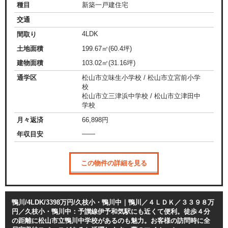
種目
新築一戸建住宅
交通
4LDK
間取り
土地面積
199.67㎡(60.4坪)
建物面積
103.02㎡(31.16坪)
通学区
松山市立味生小学校 / 松山市立宮前小学
校
松山市立三津浜中学校 / 松山市立津田中
学校
月々返済
66,898
円
——
年収目安
この物件の詳細を見る
鴨川/4LDK/3398万円/久枝小・鴨川中｜鴨川／４ＬＤＫ／３３９８万
円／久枝小・鴨川中：予讃線伊予和気駅にも近くて便利。徒歩４分
の距離に松山市立鴨川中学校があるのも魅力。お客様の訪問時に全