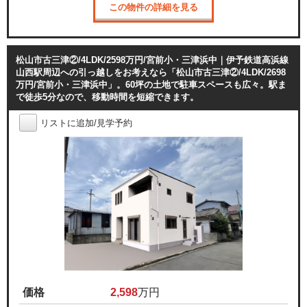
この物件の詳細を見る
松山市古三津②/4LDK/2598万円/宮前小・三津浜中｜伊予鉄道高浜線
山西駅周辺への引っ越しをお考えなら「松山市古三津②/4LDK/2698
万円/宮前小・三津浜中」。60坪の土地で駐車スペースも広々。駅ま
で徒歩5分なので、移動時間を短縮できます。
リストに追加/見学予約
価格
2,598
万円