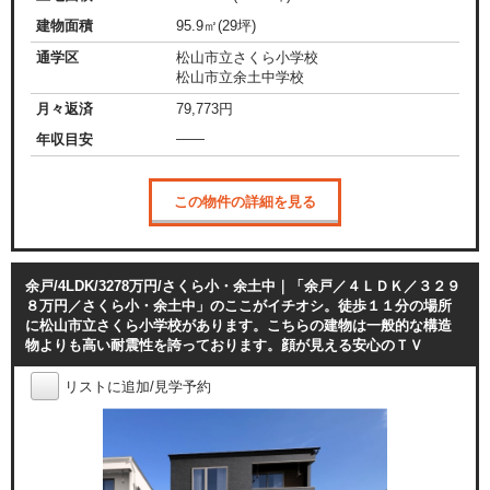
建物面積
95.9㎡(29坪)
通学区
松山市立さくら小学校
松山市立余土中学校
月々返済
79,773
円
——
年収目安
この物件の詳細を見る
余戸/4LDK/3278万円/さくら小・余土中｜「余戸／４ＬＤＫ／３２９
８万円／さくら小・余土中」のここがイチオシ。徒歩１１分の場所
に松山市立さくら小学校があります。こちらの建物は一般的な構造
物よりも高い耐震性を誇っております。顔が見える安心のＴＶ
リストに追加/見学予約