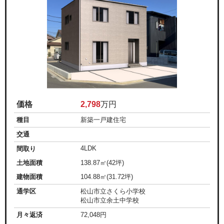
価格
2,798
万円
種目
新築一戸建住宅
交通
4LDK
間取り
土地面積
138.87㎡(42坪)
建物面積
104.88㎡(31.72坪)
通学区
松山市立さくら小学校
松山市立余土中学校
月々返済
72,048
円