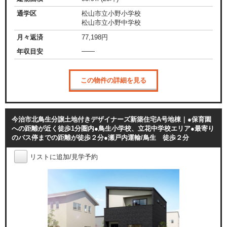
通学区
松山市立小野小学校
松山市立小野中学校
月々返済
77,198
円
——
年収目安
この物件の詳細を見る
今治市北鳥生分譲土地付きデザイナーズ新築住宅A号地棟｜●保育園
への距離が近く徒歩1分圏内●鳥生小学校、立花中学校エリア●最寄り
のバス停までの距離が徒歩２分●瀬戸内運輸/鳥生 徒歩２分
リストに追加/見学予約