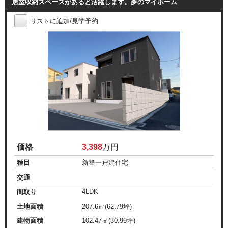
居室収納スペースがあると活躍します。夢のマイホーム
リストに追加/見学予約
価格
3,398
万円
種目
新築一戸建住宅
交通
4LDK
間取り
土地面積
207.6㎡(62.79坪)
建物面積
102.47㎡(30.99坪)