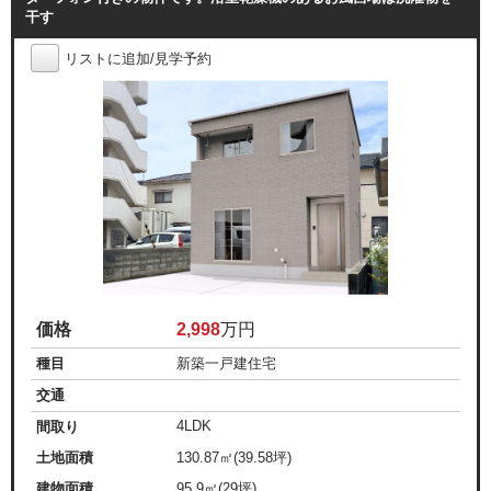
干す
リストに追加/見学予約
価格
2,998
万円
種目
新築一戸建住宅
交通
4LDK
間取り
土地面積
130.87㎡(39.58坪)
建物面積
95.9㎡(29坪)