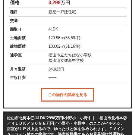
価格
3,298
万円
種目
新築一戸建住宅
交通
4LDK
間取り
土地面積
120.96㎡(36.59坪)
建物面積
103.02㎡(31.16坪)
通学区
松山市立たちばな小学校
松山市立雄新中学校
月々返済
84,923
円
——
年収目安
この物件の詳細を見る
松山市北梅本②/4LDK/2998万円/小野小・小野中｜「松山市北梅本②
／４ＬＤＫ／３０９８万円／小野小・小野中」のここがイチオシ。
浴室が１坪以上あるので、ゆったりと体を休められます。ＴＶイン
ターフォン付きの物件です。浴室乾燥機のあるお風呂場は洗濯物を