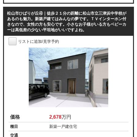
松山市ひばりが丘④｜徒歩２１分の距離に松山市立三津浜中学校が
あるのも魅力。新築戸建てはみんなの夢です。ＴＶインターホン付
きなので、女性の方も安心です。小さなお子様がいる方もベビーカ
ーは高低差の少ない平坦地がいいですよね。
リストに追加/見学予約
価格
2,678
万円
種目
新築一戸建住宅
交通