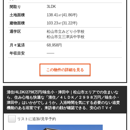
3LDK
間取り
土地面積
138.41㎡(41.86坪)
建物面積
103.23㎡(31.22坪)
通学区
松山市立みどり小学校
松山市立三津浜中学校
月々返済
68,958
円
——
年収目安
この物件の詳細を見る
清住/4LDK/2798万円/味生小・津田中｜松山市エリアでの住まいな
ら、住み心地も快適な「清住／４ＬＤＫ／２９９８万円／味生小・
津田中」はいかがでしょうか。入浴時間を気にする必要のない追焚
機能のある浴室です。来訪者の顔が確認できる、安心のＴＶイ
リストに追加/見学予約